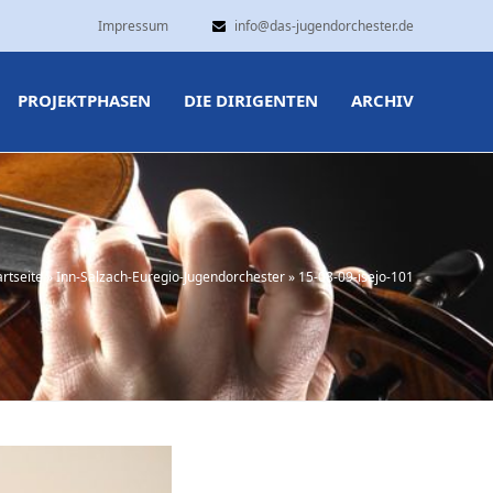
Impressum
info@das-jugendorchester.de
PROJEKTPHASEN
DIE DIRIGENTEN
ARCHIV
artseite
»
Inn-Salzach-Euregio-Jugendorchester
»
15-08-09-isejo-101