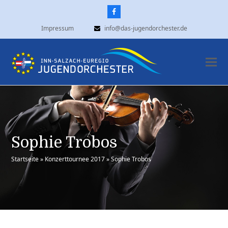
Facebook
Impressum
info@das-jugendorchester.de
Sophie Trobos
Startseite
»
Konzerttournee 2017
»
Sophie Trobos